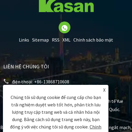
Links
Sitemap
RSS
XML
Chính sách bảo mật
LIÊN HỆ CHÚNG TÔI
điện thoại:
+86-13868710608
X
E-mail:
kasan@kasan.cn
Chúng tôi sử dụng cookie để cung cấp cho bạn
Địa chỉ:
Số 183, Đường Jingliu, Khu phát triển kinh tế Yue
trải nghiệm duyệt web tốt hơn, phân tích lưu
Khánh, Yue Khánh, Wenzhou, Chiết Giang, Trung Quốc.
lượng truy cập trang web và cá nhân hóa nội
dung. Bằng cách sử dụng trang web này, bạn
đồng ý với việc chúng tôi sử dụng cookie.
Chính
Bản quyền © 2023 Wenzhou Kasan Electric Co.ltd. - Bộ ngắt mạch,